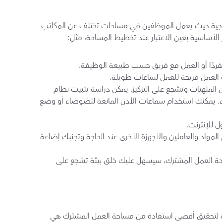
تخطيط المساحة ضروري لخلق بيئة تركز على الإنتاجية حيث يعمل الموظفين في مساحات تختلف عن المكاتب 
الأساسية بعين الاعتبار عند تخطيط المساحة، مثل:
نفردًا أو العمل مع فريق حسب طبيعة الوظيفة.
العمل مريحة للعمل لساعات طويلة.
مزايا التحكم بالضوضاء لخلق بيئة خالية من الملهيات وتشجع على التركيز. يمكن دراسة تثبيت نظام 
صوتي لتجنب الملهيات وخفض الضوضاء. يمكنك استخدام سماعات الأذن المانعة للضوضاء أو وضع 
 للإنترنت.
البيئة المنظمة تمنحك سرعة الوصول إلى المواد والعاملين والأجهزة الأخرى عند الحاجة وتجنبك إضاعة 
عند اعتبار تلك العوامل قبل تخطيط مساحة العمل المشترك، سيسهل عليك خلق بيئة تشجع على 
بعد تخطيط المساحة الجيد، أحد أكثر الطرق فعالية لتحقيق أقصى استفادة من مساحة العمل المشترك هي 