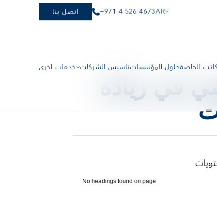
+971 4 526 4673
AR
اتصل بنا
كاتب الخاصة
حلول المؤسسات
تأسيس الشركات
خدمات أخرى
مساحات العمل المشتركة: دور أساسي في زيادة 
ت
تويات
No headings found on page