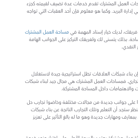
استغلال خدمات البريد والمكالمات.  معظم مساحات العمل المشترك تقدم خدمات عدة تضيف لقيمته كجزء 
من باقة المساحة المشتركة وأحد تلك الخدمات هي إدارة البريد. وكما هو معلوم فإن أحد العقبات التي تواجه 
 فريقك، لديك خيار إسناد المهمة في 
مساحة العمل المشترك
إلى فريق متخصص تابع للمؤسسة التي تدير المساحة. بذلك يتسنى لك ولفريقك التركيز على الجوانب الهامة 
 النقدي.
على الرغم من عدم اتصالها مباشرة بالإنتاجية، إلا إن بناء شبكات العلاقات تظل استراتيجية جيدة لاستغلال 
مساحات العمل المشترك من أجل نجاح النشاط التجاري. فمساحات العمل المشترك هي مجال جيد لبناء شبكات 
 والاهتمامات داخل المساحة المشتركة.
وحينما يتواصل الأفراد يجدون أنفسهم قد تعرفوا على جوانب جديدة من مجالات مختلفة وخاضوا تجارب حل 
المشكلات وتطوير مهارات جديدة. إذا تعمقت بالنظر ستجد أن التعلم وتلك التجارب الناتجة عن بناء شبكات 
العلاقات تساعدك وتساعد موظفيك على العمل بمعارف ومهارات جديدة وهو ما له بالغ التأثير على تعزيز 