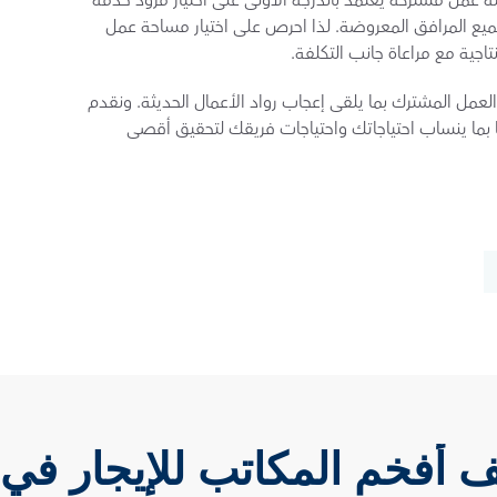
من الهام ملاحظة أن تحقيق أقصى إنتاجية في بيئة عمل مشتركة يعتمد بالدرجة الأولى على اختيار مزود خدمة 
مساحات العمل المشتركة وسياساته ومعاييره وجميع المرافق المعروضة. لذا احرص على اختيار مساحة عمل 
ية مع مراعاة جانب التكلفة.
، صممت مساحات العمل المشترك بما يلقى إعجاب رواد الأعمال الحديثة. ونقدم 
أيضًا عروض تحتوي خيارات عدة يمكنك تخصيصها بما ينساب احتياجاتك واحتياجات فريقك لتحقيق أقصى 