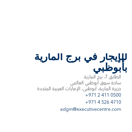
برج المارية
مساحات عمل مرنة و مكاتب 
للإيجار في برج المارية 
بأبوظبي 
الطابق 7، برج المارية
ساحة سوق أبوظبي العالمي
جزيرة المارية، أبوظبي، الإمارات العربية المتحدة
+971 2 411 0500
+971 4 526 4710
adgm@executivecentre.com