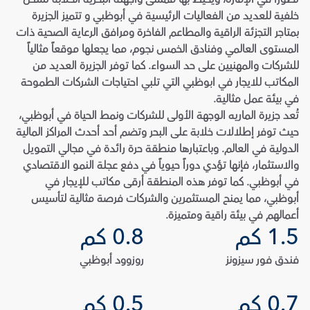
خلفية للعديد من الفعاليات الرئيسية في أبوظبي و تتميز الجزيرة 
بمتاجر التجزئة الراقية والمطاعم الفاخرة ومرافق الرعاية الصحية ذات 
المستوى العالمي وفنادق الخمس نجوم، مما يجعلها موقعاً مثالياً 
للشركات والمهنيين على حد السواء. كما توفر الجزيرة العديد من 
المكاتب للايجار في ابوظبي التي تلبي احتياجات الشركات الطموحة 
في بيئة عمل مثالية.
تُعد جزيرة الماريه الوجهة الأولى للشركات ونمط الحياة في أبوظبي، 
حيث توفر إطلالات خلابة على البحر وتضم أحد أحدث المراكز المالية 
الدولية في العالم. وباعتبارها منطقة حرة رائدة في مجالي التمويل 
والاستثمار، فإنها تؤدي دوراً حيوياً في دفع عجلة النمو الاقتصادي 
في أبوظبي. كما توفر هذه المنطقة أرقى مكاتب للإيجار في 
أبوظبي، مما يمنح المستثمرين والشركات فرصة مثالية لتأسيس 
أعمالهم في بيئة راقية ومتميزة.
1.5 كم
0.8 كم
فندق فور سيزونز
روزوود أبوظبي
0.7 كم
0.5 كم