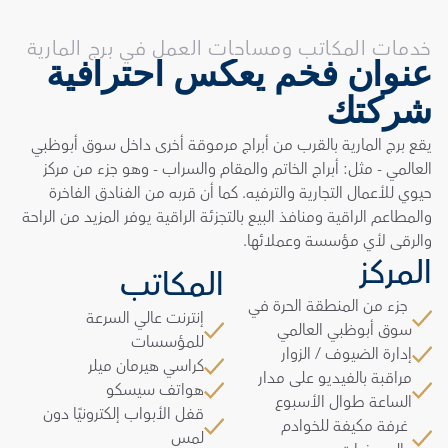
خدمات المكاتب ومساحات العمل في برج المارية
عنوان فخم يعكس احترافية 
شركتك
يقع برج المارية بالقرب من أبراج مرموقة أخرى داخل سوق أبوظبي 
العالمي - مثل: أبراج الخاتم والمقام والسراب - وهو جزء من مركز 
حيوي للأعمال التجارية والترفيه. كما أن قربه من الفنادق الفاخرة 
والمطاعم الراقية ومنافذ البيع بالتجزئة الراقية يوفر المزيد من الراحة 
والرقى لأي مؤسسة وعملائها.
المركز
المكاتب
 جزء من المنطقة الحرة في 
إنترنت عالي السرعة 
سوق أبوظبي العالمي
للمؤسسات
إدارة الضيوف / الزوار
كراسي هيرمان ميلر
مراقبة بالفيديو على مدار 
هواتف سيسكو
الساعة طوال الأسبوع
قفل الأبواب إلكترونيًا دون 
 غرفة مكيفة للخوادم 
لمس