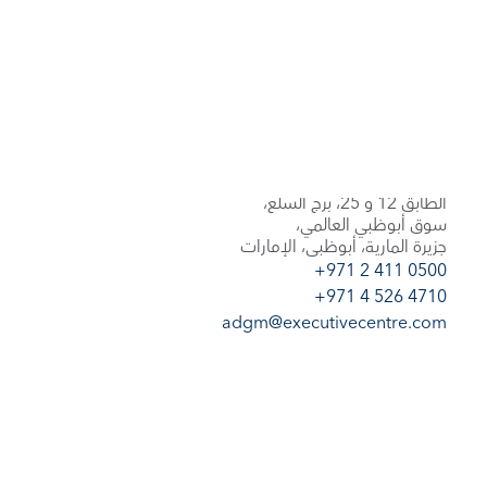
مكاتب في برج السلع
مكاتب للإيجار في أبوظبي
الطابق 12 و 25، برج السلع،
سوق أبوظبي العالمي،
جزيرة المارية، أبوظبي، الإمارات
+971 2 411 0500
+971 4 526 4710
adgm@executivecentre.com