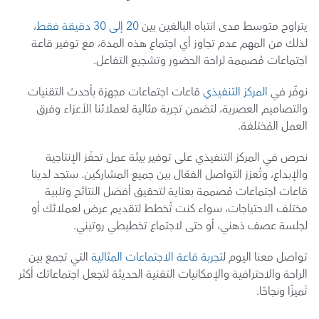
يتراوح متوسط مدى انتباه البالغين بين 
20 إلى 30 دقيقة فقط
، 
لذلك من المهم عدم تجاوز أي اجتماع هذه المدة، مع توفير قاعة 
اجتماعات مُصممة لراحة الحضور وتشجيع التفاعل.
نوفّر في 
المركز التنفيذي
 قاعات اجتماعات مجهزة بأحدث التقنيات 
والتصاميم العصرية، لتضمن تجربة مثالية لعملائنا الأعزاء وفرق 
العمل المُختلفة.
نحرص في المركز التنفيذي على توفير بيئة عمل تحفّز الإنتاجية 
والإبداع، وتُعزز التواصل الفعّال بين جميع المشاركين. ستجد لدينا 
قاعات اجتماعات مُصممة بعناية لتحقيق أفضل النتائج وتلبية 
مختلف الاحتياجات، سواء كنت تُخطط لتقديم عرض لعملائك أو 
لجلسة عصف ذهني، أو حتى لاجتماع تخطيطي روتيني.
تواصل معنا اليوم ل
تجربة قاعة الاجتماعات المثالية
 التي تجمع بين 
الراحة والاحترافية والإمكانيات التقنية الحديثة لتجعل اجتماعاتك أكثر 
تَميزًا ونجاحًا.