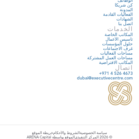
الوظائف
المخطط له 
كن شريكًا
المدونة
الفعاليات القادمة
الشهادات
اتصل بنا
الخدمات
المكاتب الخاصة
تأسيس الأعمال
حلول المؤسسات
غرف الاجتماعات
مساحات الفعاليات
مساحات العمل المشتركة
المكاتب الافتراضية
اتصال
+971 4 526 4673
dubai@executivecentre.com
سياسة الخصوصية
الشروط والأحكام
خريطة الموقع
© 2026 المركز التنفيذي
الموقع بواسطة ARENA Capital