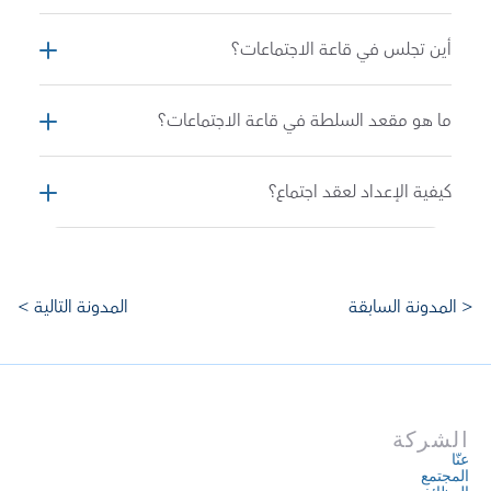
أين تجلس في قاعة الاجتماعات؟
ما هو مقعد السلطة في قاعة الاجتماعات؟
كيفية الإعداد لعقد اجتماع؟
ابدأ بتحديد الأهداف للتأكد من ضرورة 
الاجتماع
حدد عدد الحاضرين الذين سيشاركون في 
< المدونة السابقة 
المدونة التالية >
الاجتماع 
عيّن الأدوار لتنظيم الاجتماع 
اختر التاريخ والمكان والوقت المناسبين 
حدد ما يحتاجه المشاركين للتفاعل 
أعد جدول أعمال للحفاظ على نظام الاجتماع 
الشركة
شارك المواد مسبقاً للتحضير 
عنّا
أرسل ملخصاً بالملخصات الرئيسية للاجتماع 
المجتمع