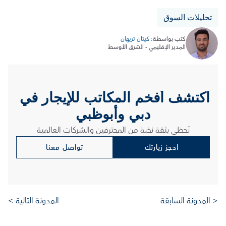
تحليلات السوق
كتب بواسطة: 
كيتان تريهان
المدير الإقليمي - الشرق الأوسط
اكتشف أفخم المكاتب للإيجار في 
دبي وأبوظبي
نَحظى بثقة نخبة من المحترفين والشركات العالمية
احجز زيارتك
تواصل معنا
< المدونة السابقة 
المدونة التالية >