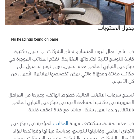
جدول المحتويات
No headings found on page
في عالم أعمال اليوم المتسارع، تحتاج الشركات إلى حلول مكتبية 
قابلة للتوسع لتلبية احتياجاتها المتزايدة. تقدّم المكاتب المؤجرة في 
مركز دبي التجاري العالمي هذه الحلول، فهي توفر الحصول على 
مكاتب مؤثثة ومجهّزة والتي يمكن تخصيصها لملائمة الأعمال من 
كل الأحجام.
تسمح سرعات الانترنت العالية، خطوط الهاتف، وغيرها من المرافق 
الضرورية في مكاتب المنطقة الحرة في مركز دبي التجاري العالمي 
بالانتقال وبدء العمل بشكل مباشر مع فترة توقف قليلة.
في هذه المقالة، سنكتشف مرونة 
المكاتب
 المؤجرة في مركز دبي 
التجاري العالمي وقابليتها للتوسّع، ودراسة ميزاتها وفوائدها لروّاد 
الأعمال، الشركات الصغيرة، والشركات متعدّدة الجنسيّات. سواء 