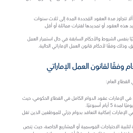
ينص قانون العمل والعمال الإماراتي الجديد على ألا تتجاوز مدة العقود المُحددة المدة إلى ثلاث سنوات 
د هذه العقود أو تمديدها لفترات مماثلة أو أقل. 
من المهم الإشارة إلى أنه يُعتبر العقد مُجدّدًا تلقائيًا بنفس الشروط والأحكام السابقة في حال استمرار العمل 
 وذلك وفقًا لأحكام قانون العمل الإماراتي الحالية.
م وفقًا لقانون العمل الإماراتي
القطاع العام:
عقود الدوام الكامل: تُنظم قوانين العمل في الإمارات عقود الدوام الكامل في القطاع الحكومي، حيث 
عقود الدوام الجزئي: تتيح قوانين العمل في الإمارات إمكانية التعاقد بدوام جزئي للموظفين الذين تقل 
العقود المؤقتة: صُممت العقود المؤقتة لتلبية الاحتياجات المَوسمية أو المشاريع الخاصة، حيث يَنص 