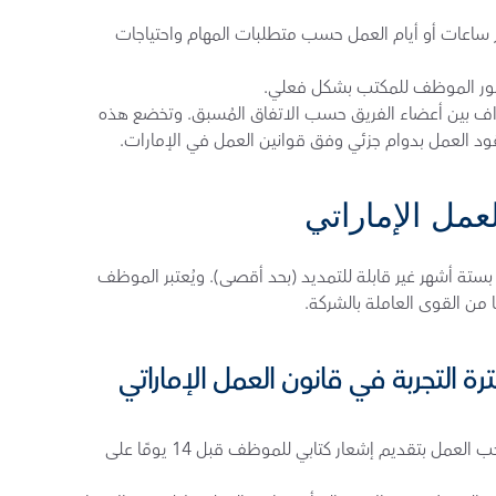
العقود المرنة: تسمح العقود المرنة بتغيير ساعات أو أيام العمل حسب متطلبات المهام واحتياجات 
ضور الموظف للمكتب بشكل فعلي.
نظام تقاسم العمل: توزيع المهام والأهداف بين أعضاء الفريق حسب الاتفاق المُسبق. وتخضع هذه 
ود العمل بدوام جزئي وفق قوانين العمل في الإمارات.
عمل الإماراتي
تُحدد فترة التجربة في قوانين العمل في الإمارات بستة أشهر غير قابلة للتمديد (بحد أقصى). ويُعتبر الموظف 
 من القوى العاملة بالشركة.
ترة التجربة في قانون العمل الإماراتي
إنهاء الخدمة من صاحب العمل: يُلزم صاحب العمل بتقديم إشعار كتابي للموظف قبل 14 يومًا على 