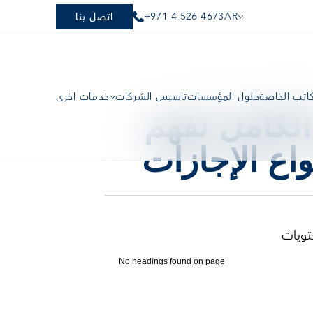
+971 4 526 4673
AR
اتصل بنا
كاتب الخاصة
حلول المؤسسات
تأسيس الشركات
خدمات أخرى
قانون العمل الإماراتي 2026: الدليل الكامل لفهم 
اع الإجازات
تويات
No headings found on page