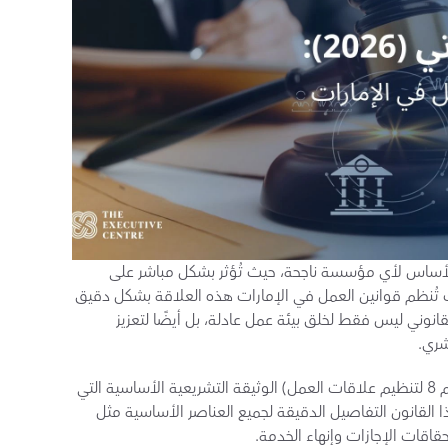
تُعتبر العلاقة بين صاحب العمل والموظف حجر الأساس لأي مؤسسة ناجحة، حيث تُؤثر بشكل مباشر على 
الإنتاجية والبيئة التنظيمية الخاصة بالشركة، ولذلك تُنظم قوانين العمل في الإمارات هذه العلاقة بشكل دقيق 
لضمان حقوق الطرفين معًا. ويأتي هذا التنظيم القانوني ليس فقط لخلق بيئة عمل عادلة، بل أيضًا لتعزيز 
شري.
يُعتبر قانون العمل الإماراتي (القانون الاتحادي رقم 8 لتنظيم علاقات العمل) الوثيقة التشريعية الأساسية التي 
تَحكم جميع جوانب العلاقة الوظيفية. ويَشمل هذا القانون التفاصيل الدقيقة لجميع العناصر الأساسية مثل 
قاقات الإجازات وإنهاء الخدمة.