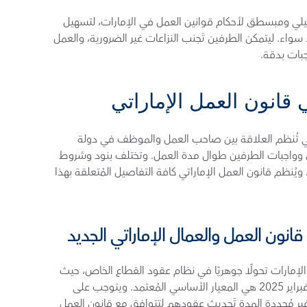
تَهدف هذه المقالة إلى تقديم شرح واضح وتفصيلي ومبسطق لأحكام قوانين العمل في الإمارات، لتسهيل 
فهمها على أصحاب الشركات والموظفين على حد سواء. ليتمكن الطرفين تَجنب النزاعات غير الضرورية، والعمل 
جبات بدقة.
قانون العمل الإماراتي
تُمثل عقود العمل الوثيقة القانونية الأساسية التي تُنظم العلاقة بين صاحب العمل والموظف في دولة 
الإمارات. وتُحدد هذه العقود بشكل واضح حقوق وواجبات الطرفين طوال مدة العمل. وتختلف بنود وشروط 
هذه العقود حسب طبيعة القطاع (عام أو خاص)، ويُنظم قانون العمل الإماراتي كافة التفاصيل المُتعلقة بهذا 
نون العمل والعمال الإماراتي الجديد
أحدَثت التعديلات الأخيرة على قوانين العمل في الإمارات تحولًا جوهريًا في نظام عقود القطاع الخاص، حيث 
أصَبحت العقود المُحددة المُدة اعتبارًا من يوم 2 فبراير 2025 هي المعيار الأساسي المُعتمد. ويتوجب على 
أصحاب العمل الذين ما زالوا يستخدمون العقود غير مُحددة المدة تَحديث عقودهم لتتوافق مع قانون العمل 