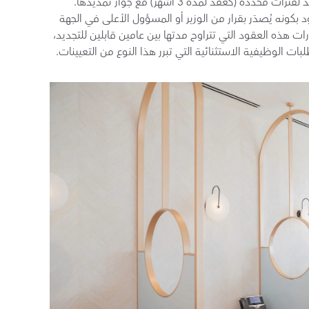
دة (كعقد لمدة 3 أشهر) مع جواز تمديدها.
العقود الخاصة: يتميز هذا النوع من العقود بكونه يُصدَر بقرار من الوزير أو المسؤول الأعلى في الجهة 
الحكومية. وتُنظم قوانين العمل في الإمارات هذه العقود التي تتراوح مدتها بين عامين قابلين للتجديد، 
ت الوظيفية الاستثنائية التي تبرر هذا النوع من التعيينات.